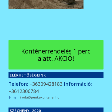
Konténerrendelés 1 perc
alatt! AKCIÓ!
ELÉRHETŐSÉGEINK
Telefon:
+36309428183
Információ:
+3612306784
E-mail:
iroda@penkekontener.hu
SZÉCHENYI 2020