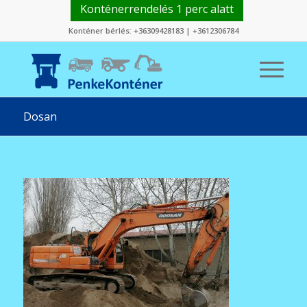
Konténerrendelés 1 perc alatt
Konténer bérlés:
+36309428183
|
+3612306784
Dosan