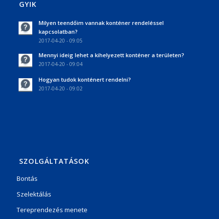
GYIK
Milyen teendőim vannak konténer rendeléssel
kapcsolatban?
2017-04-20 - 09:05
Mennyi ideig lehet a kihelyezett konténer a területen?
2017-04-20 - 09:04
Hogyan tudok konténert rendelni?
2017-04-20 - 09:02
SZOLGÁLTATÁSOK
Bontás
Szelektálás
Tereprendezés menete