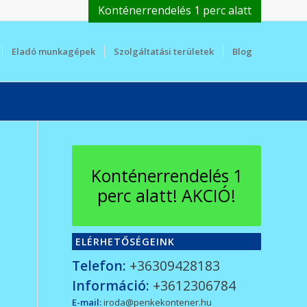
Konténerrendelés 1 perc alatt
Eladó munkagépek
Szolgáltatási területek
Blog
Konténerrendelés 1
perc alatt! AKCIÓ!
ELÉRHETŐSÉGEINK
Telefon:
+36309428183
Információ:
+3612306784
E-mail:
iroda@penkekontener.hu