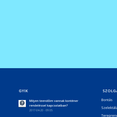
GYIK
SZOLG
Bontás
Milyen teendőim vannak konténer
rendeléssel kapcsolatban?
Szelektál
2017-04-20 - 09:05
Terepren