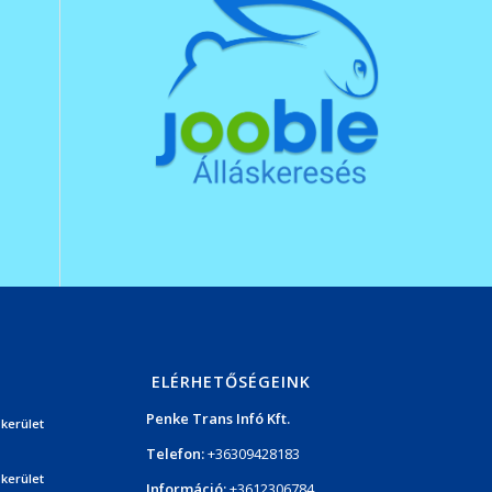
ELÉRHETŐSÉGEINK
Penke Trans Infó Kft.
 kerület
Telefon:
+36309428183
 kerület
Információ:
+3612306784