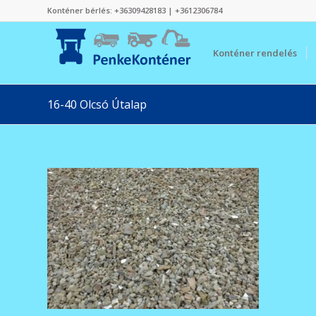
Konténer bérlés:
+36309428183
|
+3612306784
Konténer rendelés
16-40 Olcsó Útalap