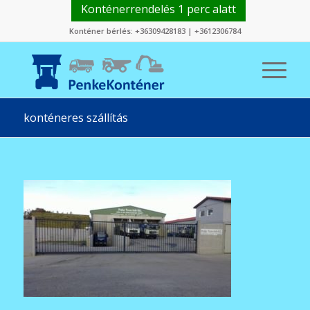
Konténerrendelés 1 perc alatt
Konténer bérlés:
+36309428183
|
+3612306784
konténeres szállítás