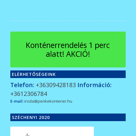
Konténerrendelés 1 perc
alatt! AKCIÓ!
ELÉRHETŐSÉGEINK
Telefon:
+36309428183
Információ:
+3612306784
E-mail:
iroda@penkekontener.hu
SZÉCHENYI 2020