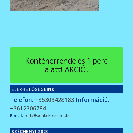
Konténerrendelés 1 perc
alatt! AKCIÓ!
ELÉRHETŐSÉGEINK
Telefon:
+36309428183
Információ:
+3612306784
E-mail:
iroda@penkekontener.hu
SZÉCHENYI 2020