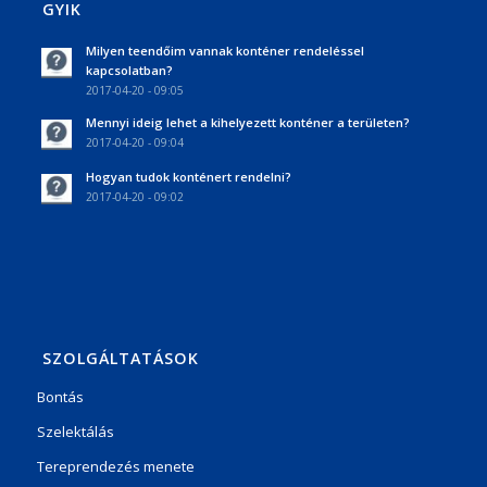
GYIK
Milyen teendőim vannak konténer rendeléssel
kapcsolatban?
2017-04-20 - 09:05
Mennyi ideig lehet a kihelyezett konténer a területen?
2017-04-20 - 09:04
Hogyan tudok konténert rendelni?
2017-04-20 - 09:02
SZOLGÁLTATÁSOK
Bontás
Szelektálás
Tereprendezés menete