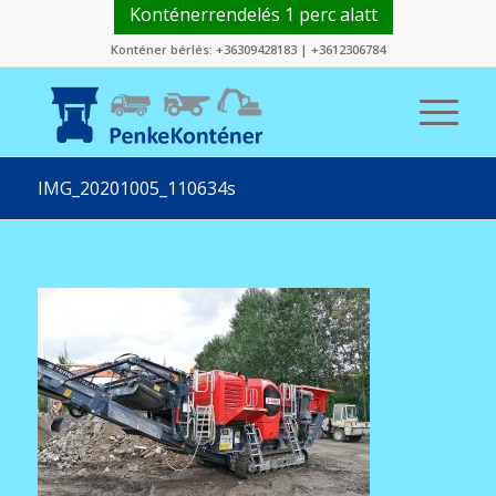
Konténerrendelés 1 perc alatt
Konténer bérlés:
+36309428183
|
+3612306784
IMG_20201005_110634s