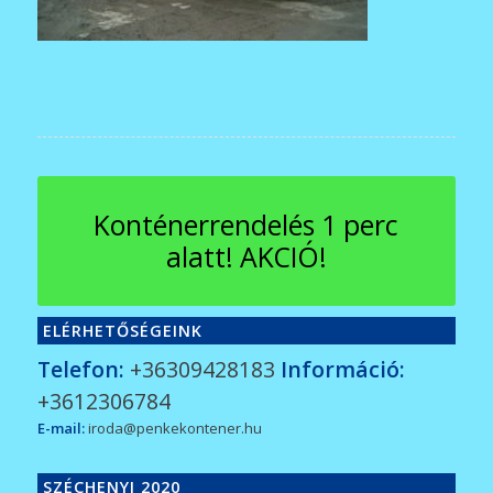
Konténerrendelés 1 perc
alatt! AKCIÓ!
ELÉRHETŐSÉGEINK
Telefon:
+36309428183
Információ:
+3612306784
E-mail:
iroda@penkekontener.hu
SZÉCHENYI 2020