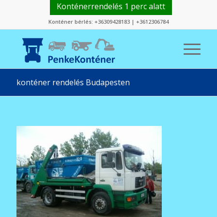
Konténerrendelés 1 perc alatt
Konténer bérlés:
+36309428183
|
+3612306784
konténer rendelés Budapesten