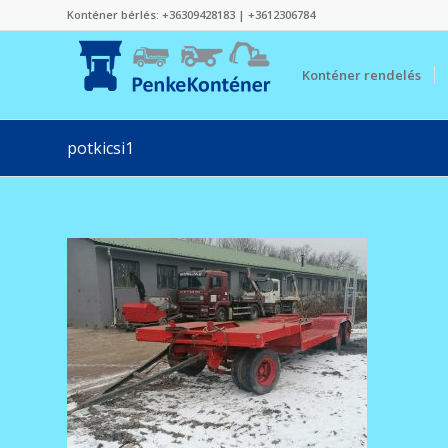
Konténer bérlés:
+36309428183
|
+3612306784
Konténer rendelés
potkicsi1