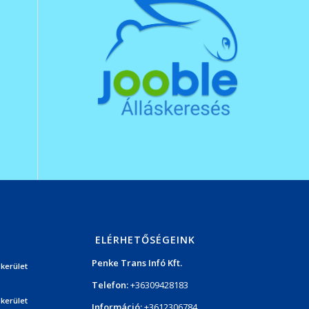
ELÉRHETŐSÉGEINK
Penke Trans Infó Kft.
 kerület
Telefon:
+36309428183
 kerület
Információ:
+3612306784