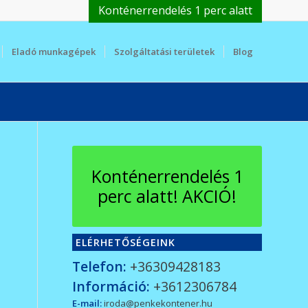
Konténerrendelés 1 perc alatt
Eladó munkagépek
Szolgáltatási területek
Blog
Konténerrendelés 1
perc alatt! AKCIÓ!
ELÉRHETŐSÉGEINK
Telefon:
+36309428183
Információ:
+3612306784
E-mail:
iroda@penkekontener.hu