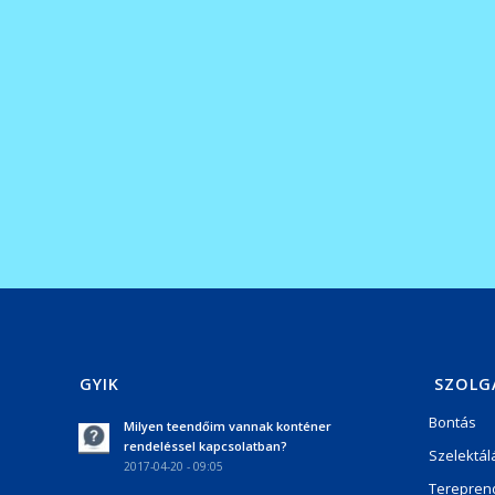
GYIK
SZOLG
Bontás
Milyen teendőim vannak konténer
rendeléssel kapcsolatban?
Szelektál
2017-04-20 - 09:05
Terepren