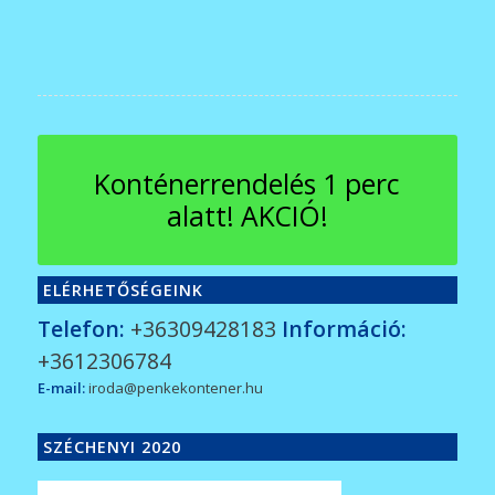
Konténerrendelés 1 perc
alatt! AKCIÓ!
ELÉRHETŐSÉGEINK
Telefon:
+36309428183
Információ:
+3612306784
E-mail:
iroda@penkekontener.hu
SZÉCHENYI 2020