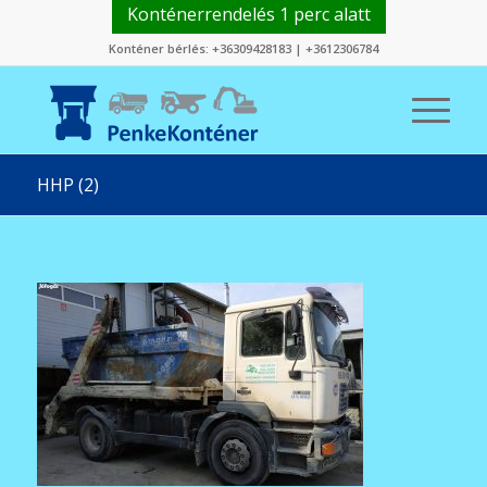
Konténerrendelés 1 perc alatt
Konténer bérlés:
+36309428183
|
+3612306784
HHP (2)