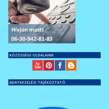
KÖZÖSSÉGI OLDALAINK
ADATKEZELÉSI TÁJÉKOZTATÓ