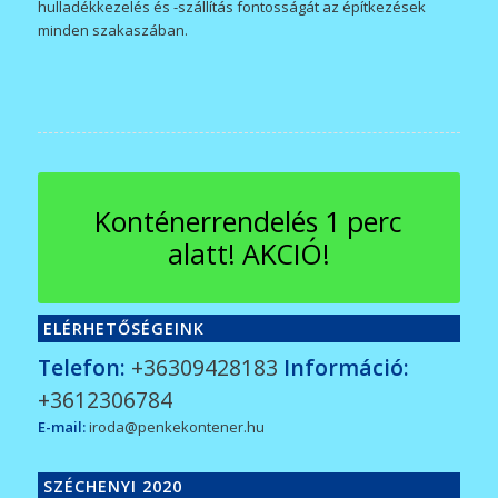
hulladékkezelés és -szállítás fontosságát az építkezések
minden szakaszában.
Konténerrendelés 1 perc
alatt! AKCIÓ!
ELÉRHETŐSÉGEINK
Telefon:
+36309428183
Információ:
+3612306784
E-mail:
iroda@penkekontener.hu
SZÉCHENYI 2020