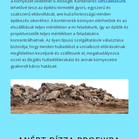
a környezet védelmét is elősegíti. Konténeres
sittszállításunk
lehetővé teszi az építési törmelék gyors, egyszerű és
szakszerű eltávolítását, ami kulcsfontosságú minden
építkezés sikeréhez. A konténerek könnyen elérhetőek és az
elszállításuk teljes mértékben a mi feladatunk, így az építők és
projektvezetők teljes mértékben a feladatukra
koncentrálhatnak. Az ilyen típusú szolgáltatások választása
biztosítja, hogy minden hulladékot a vonatkozó előírásoknak
megfelelően kezeljünk és szállítsunk el, megakadályozva
ezzel az illegális hulladéklerakást és annak környezetre
gyakorolt káros hatásait.