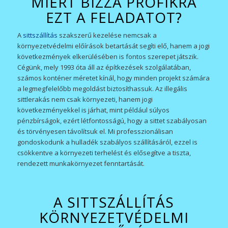
MIÉRT BÍZZA PROFIKRA
EZT A FELADATOT?
A
sittszállítás
szakszerű kezelése nemcsak a
környezetvédelmi előírások betartását segíti elő, hanem a jogi
következmények elkerülésében is fontos szerepet játszik.
Cégünk, mely 1993 óta áll az építkezések szolgálatában,
számos konténer méretet kínál, hogy minden projekt számára
a legmegfelelőbb megoldást biztosíthassuk. Az illegális
sittlerakás nem csak környezeti, hanem jogi
következményekkel is járhat, mint például súlyos
pénzbírságok, ezért létfontosságú, hogy a sittet szabályosan
és törvényesen távolítsuk el. Mi professzionálisan
gondoskodunk a hulladék szabályos szállításáról, ezzel is
csökkentve a környezeti terhelést és elősegítve a tiszta,
rendezett munkakörnyezet fenntartását.
A SITTSZÁLLÍTÁS
KÖRNYEZETVÉDELMI