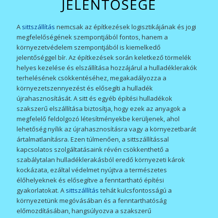
JELENTŐSÉGE
A
sittszállítás
nemcsak az építkezések logisztikájának és jogi
megfelelőségének szempontjából fontos, hanem a
környezetvédelem szempontjából is kiemelkedő
jelentőséggel bír. Az építkezések során keletkező törmelék
helyes kezelése és elszállítása hozzájárul a hulladéklerakók
terhelésének csökkentéséhez, megakadályozza a
környezetszennyezést és elősegíti a hulladék
újrahasznosítását. A sitt és egyéb építési hulladékok
szakszerű elszállítása biztosítja, hogy ezek az anyagok a
megfelelő feldolgozó létesítményekbe kerüljenek, ahol
lehetőség nyílik az újrahasznosításra vagy a környezetbarát
ártalmatlanításra. Ezen túlmenően, a sittszállítással
kapcsolatos szolgáltatásaink révén csökkenthető a
szabálytalan hulladéklerakásból eredő környezeti károk
kockázata, ezáltal védelmet nyújtva a természetes
élőhelyeknek és elősegítve a fenntartható építési
gyakorlatokat. A
sittszállítás
tehát kulcsfontosságú a
környezetünk megóvásában és a fenntarthatóság
előmozdításában, hangsúlyozva a szakszerű