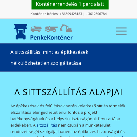
Konténerrendelés 1 perc alatt
Konténer bérlés:
+36309428183
|
+3612306784
A sittszállítás, mint az építkezések
nélkülözhetetlen szolgáltatása
A SITTSZÁLLÍTÁS ALAPJAI
Az építkezések és felújítások során keletkező sitt és törmelék
elszállítása elengedhetetlenül fontos a projekt
hatékonyságának és a helyszín tisztaságának fenntartása
érdekében. A
sittszállítás
nem csupán a munkaterület
rendezettségét szolgálja, hanem az építkezés biztonságát és